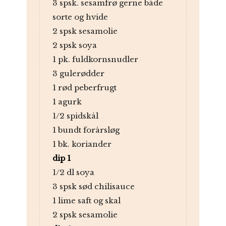
3 spsk. sesamfrø gerne både
sorte og hvide
2 spsk sesamolie
2 spsk soya
1 pk. fuldkornsnudler
3 gulerødder
1 rød peberfrugt
1 agurk
1/2 spidskål
1 bundt forårsløg
1 bk. koriander
dip 1
1/2 dl soya
3 spsk sød chilisauce
1 lime saft og skal
2 spsk sesamolie