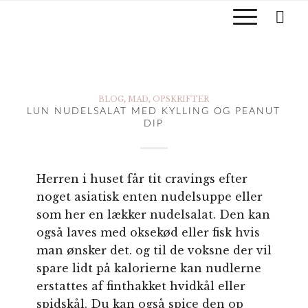
oksekød eller fisk
BLOG
,
MAD
,
OPSKRIFTER
LUN NUDELSALAT MED KYLLING OG PEANUT
DIP
Herren i huset får tit cravings efter
noget asiatisk enten nudelsuppe eller
som her en lækker nudelsalat. Den kan
også laves med oksekød eller fisk hvis
man ønsker det. og til de voksne der vil
spare lidt på kalorierne kan nudlerne
erstattes af finthakket hvidkål eller
spidskål. Du kan også spice den op