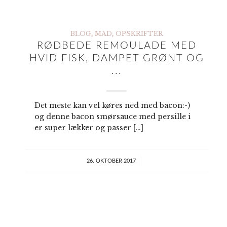
BLOG
,
MAD
,
OPSKRIFTER
RØDBEDE REMOULADE MED
HVID FISK, DAMPET GRØNT OG
...
Det meste kan vel køres ned med bacon:-)
og denne bacon smørsauce med persille i
er super lækker og passer […]
/
26. OKTOBER 2017