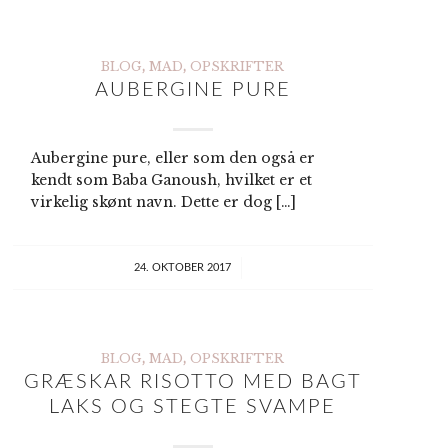
BLOG
,
MAD
,
OPSKRIFTER
AUBERGINE PURE
Aubergine pure, eller som den også er
kendt som Baba Ganoush, hvilket er et
virkelig skønt navn. Dette er dog […]
/
24. OKTOBER 2017
BLOG
,
MAD
,
OPSKRIFTER
GRÆSKAR RISOTTO MED BAGT
LAKS OG STEGTE SVAMPE