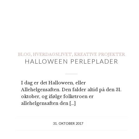
BLOG
,
HVERDAGSLIVET
,
KREATIVE PROJEKTER
HALLOWEEN PERLEPLADER
I dag er det Halloween, eller
Allehelgensaften. Den falder altid på den 31.
oktober, og ifølge folketroen er
Du kan også prøve
allehelgensaften den […]
at lave din egen
remoulade af syltede
græskar eller
/
31. OKTOBER 2017
drueagurker. Brug
det du har.