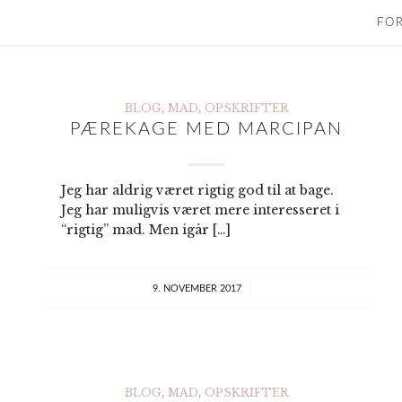
FO
BLOG
,
MAD
,
OPSKRIFTER
PÆREKAGE MED MARCIPAN
Jeg har aldrig været rigtig god til at bage.
Jeg har muligvis været mere interesseret i
Du kan også
“rigtig” mad. Men igår […]
undvære
burgerbollen og så
har du stadig en
/
9. NOVEMBER 2017
lækker ret.
BLOG
,
MAD
,
OPSKRIFTER