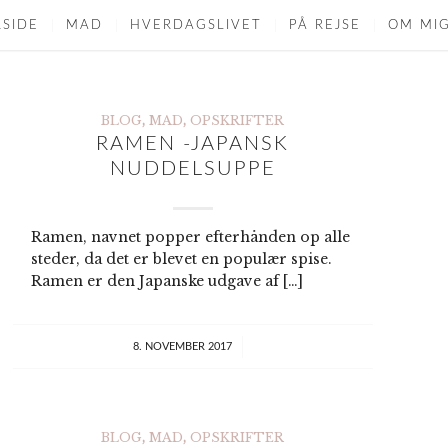
ren vegetar udgave.
RSIDE
MAD
HVERDAGSLIVET
PÅ REJSE
OM MI
BLOG
,
MAD
,
OPSKRIFTER
RAMEN -JAPANSK
NUDDELSUPPE
Ramen, navnet popper efterhånden op alle
steder, da det er blevet en populær spise.
Æggekage er super
Ramen er den Japanske udgave af […]
let og lækkert, prøv
din egen version.
/
8. NOVEMBER 2017
BLOG
,
MAD
,
OPSKRIFTER