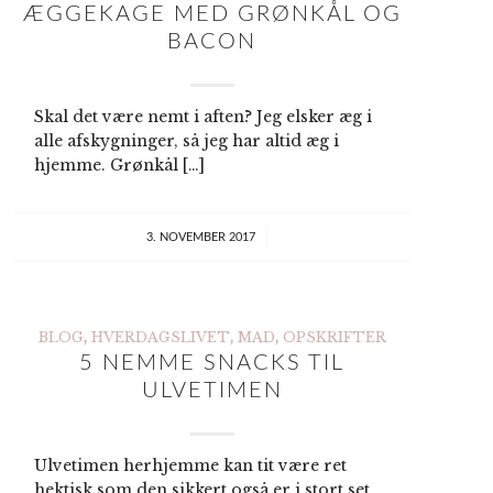
ÆGGEKAGE MED GRØNKÅL OG
BACON
Skal det være nemt i aften? Jeg elsker æg i
alle afskygninger, så jeg har altid æg i
Voksen venlige, og
hjemme. Grønkål […]
kan snildt serveres
til gæster
/
3. NOVEMBER 2017
BLOG
,
HVERDAGSLIVET
,
MAD
,
OPSKRIFTER
5 NEMME SNACKS TIL
ULVETIMEN
Ulvetimen herhjemme kan tit være ret
hektisk som den sikkert også er i stort set