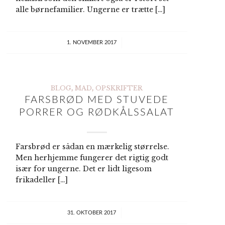
alle børnefamilier. Ungerne er trætte […]
/
1. NOVEMBER 2017
BLOG
,
MAD
,
OPSKRIFTER
FARSBRØD MED STUVEDE
PORRER OG RØDKÅLSSALAT
Farsbrød er sådan en mærkelig størrelse.
Men herhjemme fungerer det rigtig godt
lækker som tilbehør
især for ungerne. Det er lidt ligesom
til lam og kylling, go
frikadeller […]
som dip til
grøntsager og lækker
/
i sandwich
31. OKTOBER 2017